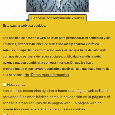
Esta página web usa cookies.
Las cookies de este sitio web se usan para personalizar el contenido y los
anuncios, ofrecer funciones de redes sociales y analizar el tráfico.
Además, compartimos información sobre el uso que haga del sitio web
con nuestros partners de redes sociales, publicidad y análisis web,
quienes pueden combinarla con otra información que les haya
proporcionado o que hayan recopilado a partir del uso que haya hecho de
No, Deme más información
sus servicios.
Necesarias
Las cookies necesarias ayudan a hacer una página web utilizable
ILUSTRE COLEGIO OFICIAL DE
activando funciones básicas como la navegación en la página y el
FISIOTERAPEUTAS DE LA COMUNIDAD
acceso a áreas seguras de la página web. La página web no
VALENCIANA
© 2026
puede funcionar adecuadamente sin estas cookies.
CALLE SAN VICENTE Nº 61,2º-2ª. CÓDIGO
Preferencias
POSTAL 46002 VALENCIA, ESPAÑA
Las cookies de preferencias permiten a la página web recordar
POLÍTICA PRIVACIDAD
|
AVISO LEGAL
|
información que cambia la forma en que la página se comporta o
POLÍTICA DE COOKIES
|
CANAL DEL
el aspecto que tiene, como su idioma preferido o la región en la