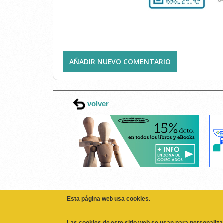
AÑADIR NUEVO COMENTARIO
volver
Esta página web usa cookies.
Las cookies de este sitio web se usan para personaliza
sociales y analizar el tráfico. Además, compartimos in
partners de redes sociales, publicidad y análisis web,
haya proporcionado o que hayan recopilado a partir de
No, Deme más información