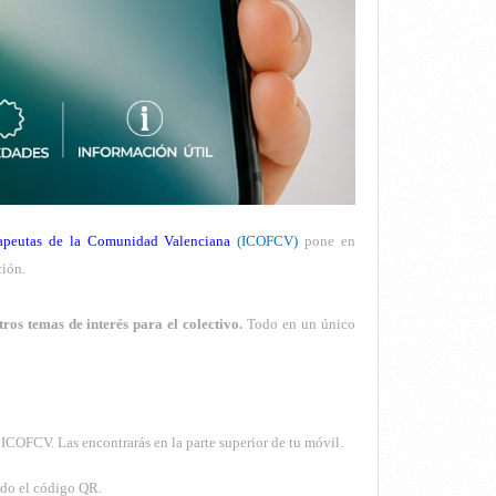
rapeutas de la Comunidad Valenciana
(ICOFCV)
pone en
ción.
otros temas de interés para el colectivo.
Todo en un único
 ICOFCV. Las encontrarás en la parte superior de tu móvil.
do el código QR.