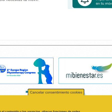
Cancelar consentimiento cookies
r el contenido y los anuncios, ofrecer funciones de redes
formación sobre el uso que haga del sitio web con nuestros
 quienes pueden combinarla con otra información que les
l uso que haya hecho de sus servicios.