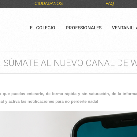
CIUDADANOS
FAQ
EL COLEGIO
PROFESIONALES
VENTANILL
V. SÚMATE AL NUEVO CANAL DE
que puedas enterarte, de forma rápida y sin saturación, de la informac
al y activa las notificaciones para no perderte nada!