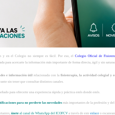
n y en el Colegio no siempre es fácil. Por eso, el
Colegio Oficial de Fisiote
da para acercarte la información más importante de forma directa, ágil y sin satura
ades e información útil
relacionada con la
fisioterapia, la actividad colegial y 
ante sin tener que consultar distintos canales.
iseñado para ofrecerte una experiencia rápida y práctica estés donde estés.
otificaciones para no perderte las novedade
s
más importantes de la profesión y del
ortantes,
únete
al canal de WhatsApp del ICOFCV
a través de este
enlace
o escanean