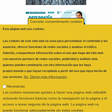
Cancelar consentimiento cookies
Esta página web usa cookies.
Las cookies de este sitio web se usan para personalizar el contenido y los
anuncios, ofrecer funciones de redes sociales y analizar el tráfico.
Además, compartimos información sobre el uso que haga del sitio web
con nuestros partners de redes sociales, publicidad y análisis web,
quienes pueden combinarla con otra información que les haya
proporcionado o que hayan recopilado a partir del uso que haya hecho de
No, Deme más información
sus servicios.
ILUSTRE COLEGIO OFICIAL DE
Necesarias
FISIOTERAPEUTAS DE LA COMUNIDAD
Las cookies necesarias ayudan a hacer una página web utilizable
VALENCIANA
© 2026
activando funciones básicas como la navegación en la página y el
CALLE SAN VICENTE Nº 61,2º-2ª. CÓDIGO
acceso a áreas seguras de la página web. La página web no
POSTAL 46002 VALENCIA, ESPAÑA
puede funcionar adecuadamente sin estas cookies.
POLÍTICA PRIVACIDAD
|
AVISO LEGAL
|
Preferencias
POLÍTICA DE COOKIES
|
CANAL DEL
Las cookies de preferencias permiten a la página web recordar
INFORMANTE