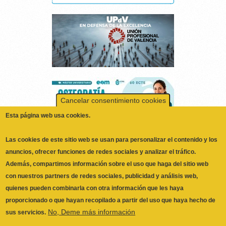
Cancelar consentimiento cookies
Esta página web usa cookies.
Las cookies de este sitio web se usan para personalizar el contenido y los
anuncios, ofrecer funciones de redes sociales y analizar el tráfico.
Además, compartimos información sobre el uso que haga del sitio web
con nuestros partners de redes sociales, publicidad y análisis web,
quienes pueden combinarla con otra información que les haya
proporcionado o que hayan recopilado a partir del uso que haya hecho de
No, Deme más información
sus servicios.
ILUSTRE COLEGIO OFICIAL DE
Necesarias
FISIOTERAPEUTAS DE LA COMUNIDAD
Las cookies necesarias ayudan a hacer una página web utilizable
VALENCIANA
© 2026