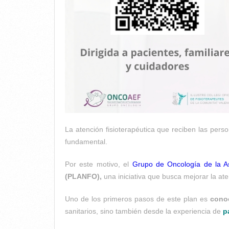
La atención fisioterapéutica que reciben las pers
fundamental.
Por este motivo, el
Grupo de Oncología de la A
(PLANFO)
,
una iniciativa que busca mejorar la at
Uno de los primeros pasos de este plan es
conoc
sanitarios, sino también desde la experiencia de
p