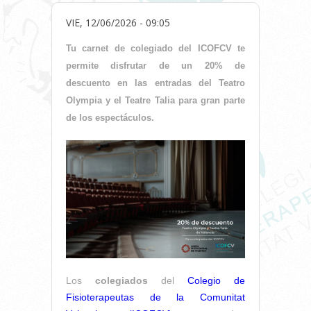
VIE, 12/06/2026 - 09:05
Tu carnet de colegiado del ICOFCV te
permite disfrutar de un 20% de
descuento en las entradas del Teatro
Olympia y el Teatre Talia para gran parte
de los espectáculos.
Los
colegiados
del
Colegio de
Fisioterapeutas de la Comunitat