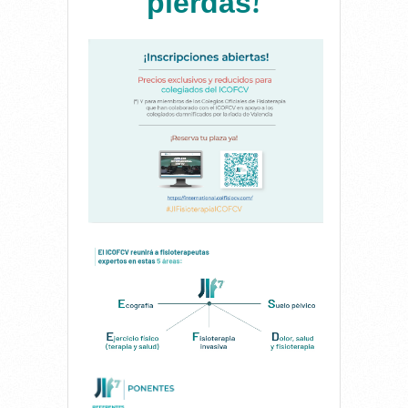
pierdas
!