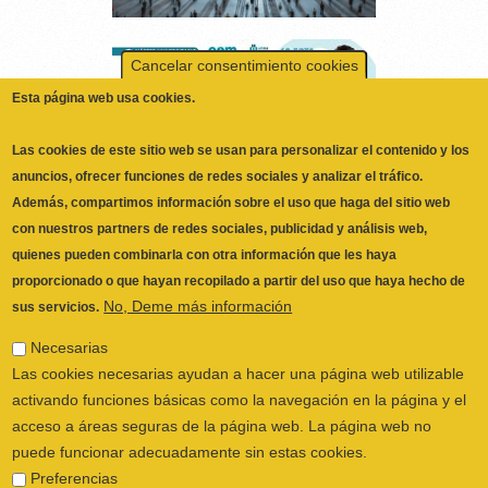
Cancelar consentimiento cookies
Esta página web usa cookies.
Las cookies de este sitio web se usan para personalizar el contenido y los
anuncios, ofrecer funciones de redes sociales y analizar el tráfico.
Además, compartimos información sobre el uso que haga del sitio web
con nuestros partners de redes sociales, publicidad y análisis web,
quienes pueden combinarla con otra información que les haya
proporcionado o que hayan recopilado a partir del uso que haya hecho de
No, Deme más información
sus servicios.
Necesarias
ILUSTRE COLEGIO OFICIAL DE
Las cookies necesarias ayudan a hacer una página web utilizable
FISIOTERAPEUTAS DE LA COMUNIDAD
activando funciones básicas como la navegación en la página y el
VALENCIANA
© 2026
acceso a áreas seguras de la página web. La página web no
CALLE SAN VICENTE Nº 61,2º-2ª. CÓDIGO
puede funcionar adecuadamente sin estas cookies.
POSTAL 46002 VALENCIA, ESPAÑA
Preferencias
POLÍTICA PRIVACIDAD
|
AVISO LEGAL
|
Las cookies de preferencias permiten a la página web recordar
POLÍTICA DE COOKIES
|
CANAL DEL
información que cambia la forma en que la página se comporta o
INFORMANTE